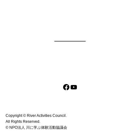
ー
シ
ョ
ン
Facebook
YouTube
Copyright ©︎ River Activities Council.
All Rights Reserved.
©︎ NPO法人 川に学ぶ体験活動協議会