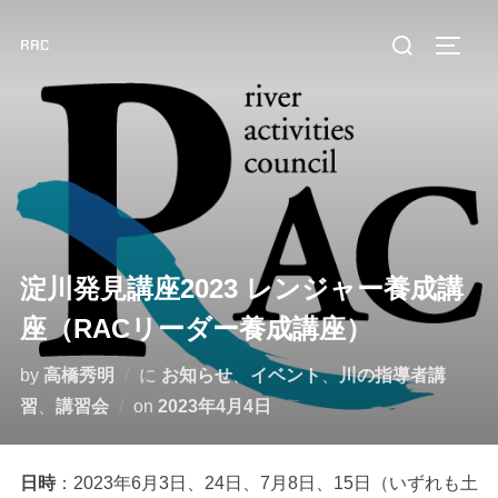
コ
検
RAC
ン
サイド
索
テ
対
ン
象:
ツ
へ
ス
キ
ッ
淀川発見講座2023 レンジャー養成講
プ
座（RACリーダー養成講座）
by
高橋秀明
に
お知らせ
、
イベント
、
川の指導者講
投
習
、
講習会
on
2023年4月4日
稿
日:
日時
：2023年6月3日、24日、7月8日、15日（いずれも土