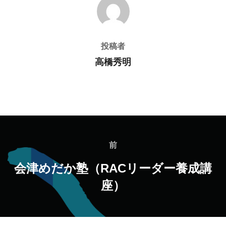
投稿者
投稿者
高橋秀明
投
稿
前
前
ナ
会津めだか塾（RACリーダー養成講
座）
ビ
ゲ