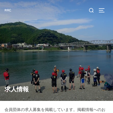
コ
検
RAC
ン
サイド
索
テ
対
ン
象:
ツ
へ
ス
キ
ッ
プ
求人情報
会員団体の求人募集を掲載しています。掲載情報へのお