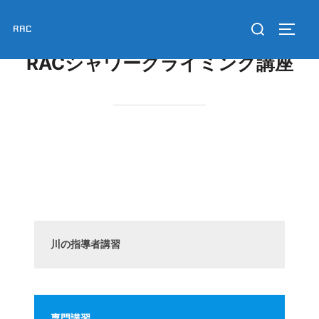
コ
検
RAC
ン
サイド
索
テ
RACシャワークライミング講座
対
ン
象:
ツ
へ
ス
キ
ッ
プ
川の指導者講習