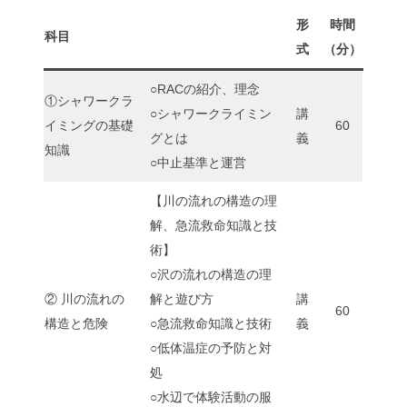
形
時間
科目
式
（分）
○RACの紹介、理念
①シャワークラ
○シャワークライミン
講
イミングの基礎
60
グとは
義
知識
○中止基準と運営
【川の流れの構造の理
解、急流救命知識と技
術】
○沢の流れの構造の理
② 川の流れの
解と遊び方
講
60
構造と危険
○急流救命知識と技術
義
○低体温症の予防と対
処
○水辺で体験活動の服