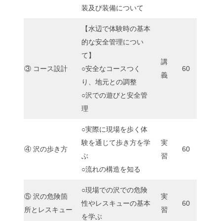
装及び装備について
【水辺で体験時の基本
的な安全管理につい
て】
講
③ コース設計
○安全なコースつく
60
義
り、地元との調整
○沢での遊びと安全管
理
○実際に現場を歩く体
験を通じて歩き方を学
実
④ 沢の歩き方
60
ぶ
習
○流れの構造を知る
○現場での沢での危険
⑤ 沢の危険箇
実
性やレスキューの基本
60
所とレスキュー
習
を学ぶ