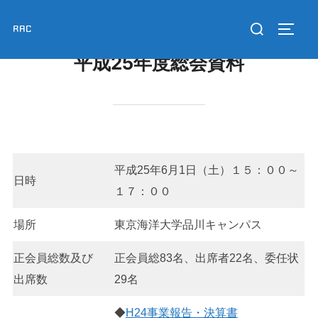
コ
検
RAC
ン
サイド
索
テ
平成25年度総会資料
対
ン
象:
ツ
へ
ス
キ
ッ
平成25年6月1日（土）１５：００～
日時
プ
１７：００
場所
東京海洋大学品川キャンパス
正会員総数及び
正会員総83名、出席者22名、委任状
出席数
29名
◆
H24事業報告・決算書