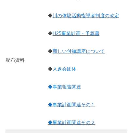
◆
川の体験活動指導者制度の改定
◆
H25事業計画・予算書
◆
新しい付加講座について
配布資料
◆
入退会団体
◆
事業報告関連
◆
事業計画関連その１
◆
事業計画関連その２