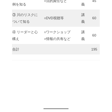
○法的責任など
45
例を知る
義
③ 川のリスクに
講
○DVD視聴等
60
ついて知る
義
④ リーダーと心
○ワークショップ
講
60
構え
○情報の共有など
義
合計
195