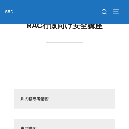
コ
検
RAC
ン
サイド
索
テ
RAC行政向け安全講座
対
ン
象:
ツ
へ
ス
キ
ッ
プ
川の指導者講習