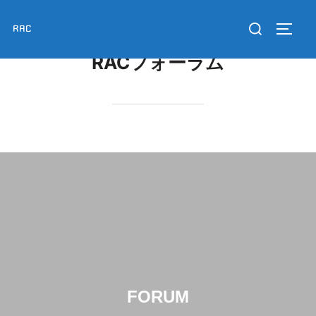
コ
検
RAC
ン
サイド
索
テ
RACフォーラム
対
ン
象:
ツ
へ
ス
キ
ッ
プ
FORUM